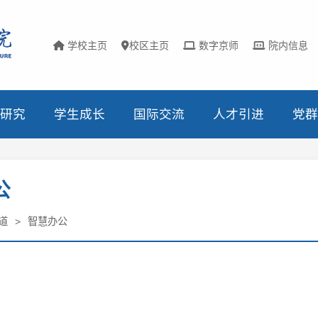
学校主页
校区主页
数字京师
院内信息
研究
学生成长
国际交流
人才引进
党群
公
道
智慧办公