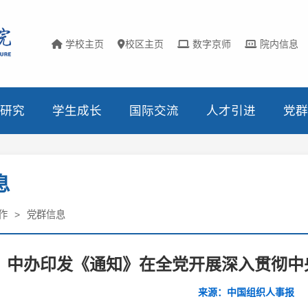
学校主页
校区主页
数字京师
院内信息
研究
学生成长
国际交流
人才引进
党群
息
作
党群信息
中办印发《通知》在全党开展深入贯彻中
来源：中国组织人事报