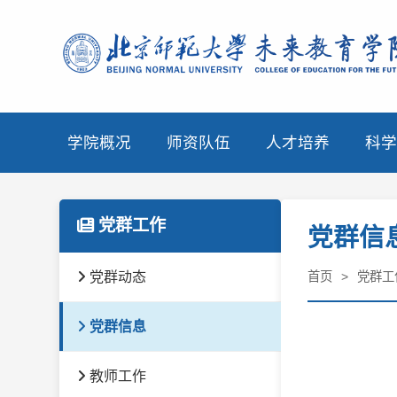
学院概况
师资队伍
人才培养
科学
党群工作
党群信
党群动态
首页
党群工
党群信息
教师工作